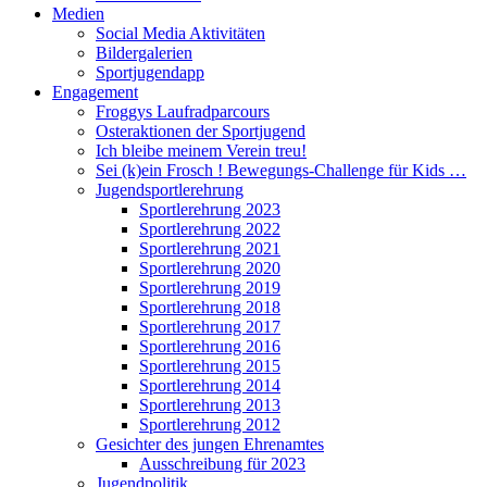
Medien
Social Media Aktivitäten
Bildergalerien
Sportjugendapp
Engagement
Froggys Laufradparcours
Osteraktionen der Sportjugend
Ich bleibe meinem Verein treu!
Sei (k)ein Frosch ! Bewegungs-Challenge für Kids …
Jugendsportlerehrung
Sportlerehrung 2023
Sportlerehrung 2022
Sportlerehrung 2021
Sportlerehrung 2020
Sportlerehrung 2019
Sportlerehrung 2018
Sportlerehrung 2017
Sportlerehrung 2016
Sportlerehrung 2015
Sportlerehrung 2014
Sportlerehrung 2013
Sportlerehrung 2012
Gesichter des jungen Ehrenamtes
Ausschreibung für 2023
Jugendpolitik