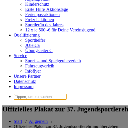
Kinderschutz
Erste-Hilfe-Aktionstage
Ferienpassaktionen
Freizeitaktionen
Sportler/in des Jahres
12 x je 500,-€ für Deine Vereinsjugend
Qualifizierung
Sporthelfer
JUleiCa
Übungsleiter C
Service
Sport. – und Spielgeräteverleih
Fahrzeugverleih
Infoflyer
Unsere Partner
Datenschutz
Impressum
Suchen
nach:
Offizielles Plakat zur 37. Jugendsportler
Start
/
Allgemein
/
Offizielles Plakat zur 37. Jugendsportlerehrung übergeben