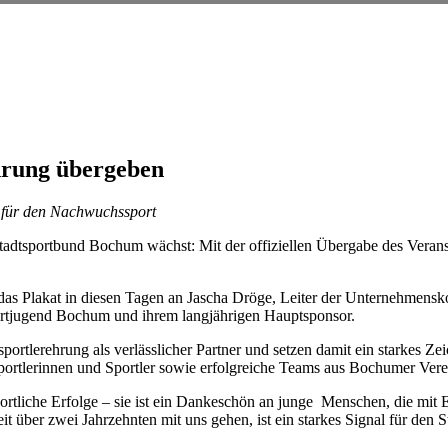
ehrung übergeben
 für den Nachwuchssport
Stadtsportbund Bochum wächst: Mit der offiziellen
Übergabe des Veranst
as Plakat in diesen Tagen an Jascha Dröge, Leiter
der Unternehmensk
portjugend Bochum und ihrem langjährigen Hauptsponsor.
ortlerehrung als verlässlicher Partner und setzen
damit ein starkes Z
portlerinnen und Sportler sowie erfolgreiche Teams aus Bochumer Ver
ortliche Erfolge – sie ist ein Dankeschön an junge
Menschen, die mit E
 über zwei Jahrzehnten mit uns gehen, ist ein starkes Signal für den S